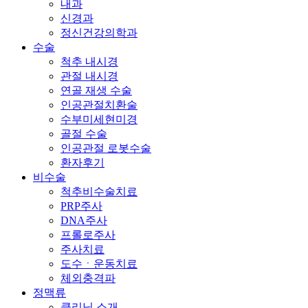
내과
신경과
정신건강의학과
수술
척추 내시경
관절 내시경
연골 재생 수술
인공관절치환술
수부미세현미경
골절 수술
인공관절 로봇수술
환자후기
비수술
척추비수술치료
PRP주사
DNA주사
프롤로주사
주사치료
도수ㆍ운동치료
체외충격파
정맥류
클리닉 소개