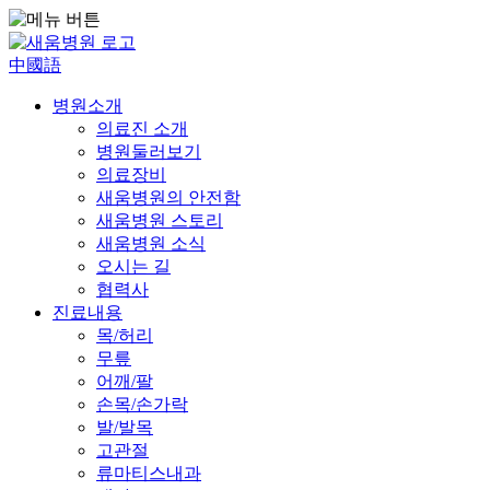
中國語
병원소개
의료진 소개
병원둘러보기
의료장비
새움병원의 안전함
새움병원 스토리
새움병원 소식
오시는 길
협력사
진료내용
목/허리
무릎
어깨/팔
손목/손가락
발/발목
고관절
류마티스내과