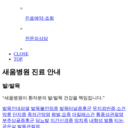
진료예약·조회
전문의상담
CLOSE
TOP
새움병원 진료 안내
발/발목
“새움병원이 환자분의 발/발목 건강을 책임집니다.”
발목인대파열
발목불안정증
발목터널증후군
무지외반증,소건
막류
단지증
족저근막염
평발,요족
아킬레스건
통풍성관절염
부주상골증후군
당뇨발
지간신경종
망치족
내향성 발톱
티눈,
굳은살
발목관절염