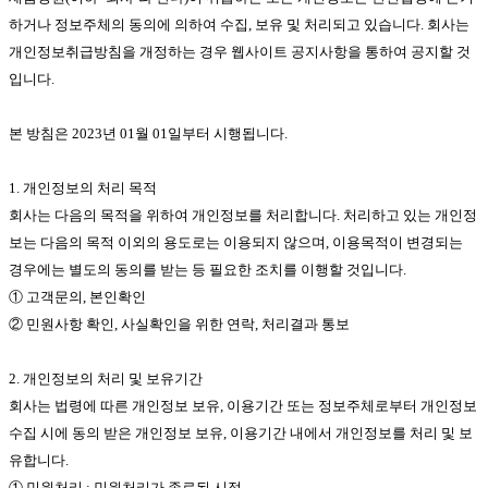
본 웹사이트에 게시된 이메일 주소가 전자우편 수집 프로그램이나 그 밖의
에서 별도로 정하는 바에 따릅니다.
하거나 정보주체의 동의에 의하여 수집, 보유 및 처리되고 있습니다. 회사는
기술적 장치를 이용하여 무단으로 수집되는 것을 거부하며, 이를 위반시 정
개인정보취급방침을 개정하는 경우 웹사이트 공지사항을 통하여 공지할 것
보통신망법에 의해 형사처벌됨을 유념하시기 바랍니다.
제 6 조 (이용계약의 성립)
입니다.
정보통신망이용촉진 및 정보보호등에 관한 법률 [일부개정 2002년 12월 18
이용계약은 서비스를 이용하고자 하는 자의 이용 신청에 대한 회사의 이용
일 법률제06797호]
승낙으로 성립합니다.
본 방침은 2023년 01월 01일부터 시행됩니다.
제50조의2 (전자우편주소의 무단 수집행위 등 금지)
제 7 조 (이용 신청)
1. 개인정보의 처리 목적
1누구든지 전자우편주소의 수집을 거부하는 의사가 명시된 인터넷 홈페이지
① 서비스를 이용하고자 하는 자는 회사 웹사이트 및 주문앱의 "회원가입" 메
회사는 다음의 목적을 위하여 개인정보를 처리합니다. 처리하고 있는 개인정
에서 자동으로 전자우편주소를 수집하는 프로그램 그 밖의 기술적 장치를 이
뉴에서 회원 약관에 동의하면 회사 소정의 가입신청 양식에 요구하는 사항을
보는 다음의 목적 이외의 용도로는 이용되지 않으며, 이용목적이 변경되는
용하여 전자우편주소를 수집하여서는 아니된다.
기재하고 '가입' 버튼을 누르면 됩니다.
경우에는 별도의 동의를 받는 등 필요한 조치를 이행할 것입니다.
2누구든지 제1항의 규정을 위반하여 수집된 전자우편주소를 판매·유통하여
① 고객문의, 본인확인
서는 아니된다.
② 회원 가입을 하면 이 약관에 동의하는 것으로 간주됩니다.
② 민원사항 확인, 사실확인을 위한 연락, 처리결과 통보
3누구든지 제1항 및 제2항의 규정에 의하여 수집·판매 및 유통이 금지된 전자
우편주소임을 알고 이를 정보전송에 이용하여서는 아니된다.
③ 온라인 가입 신청 양식에 기재하는 모든 회원 정보는 실제와 일치하는 데
2. 개인정보의 처리 및 보유기간
이터인 것으로 간주됩니다. 실명이나 실제와 일치하는 정보를 입력하지 않은
회사는 법령에 따른 개인정보 보유, 이용기간 또는 정보주체로부터 개인정보
제65조의2 (벌칙) 다음 각호의 1에 해당하는 자는 1천만원 이하의 벌금에 처
자는 법적인 보호를 받을 수 없으며 서비스의 이용을 제한 받을 수 있습니다.
수집 시에 동의 받은 개인정보 보유, 이용기간 내에서 개인정보를 처리 및 보
한다.
유합니다.
제 8 조 (이용 신청의 승낙)
① 민원처리 : 민원처리가 종료된 시점