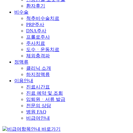
환자후기
비수술
척추비수술치료
PRP주사
DNA주사
프롤로주사
주사치료
도수ㆍ운동치료
체외충격파
정맥류
클리닉 소개
하지정맥류
이용안내
진료시간표
진료 예약 및 조회
입퇴원ㆍ서류 발급
전문의 상담
병원 FAQ
비급여안내