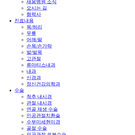
새움병원 소식
오시는 길
협력사
진료내용
목/허리
무릎
어깨/팔
손목/손가락
발/발목
고관절
류마티스내과
내과
신경과
정신건강의학과
수술
척추 내시경
관절 내시경
연골 재생 수술
인공관절치환술
수부미세현미경
골절 수술
인공관절 로봇수술