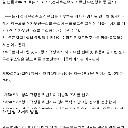
일 법률제06797호]제50조의2 (전자우편주소의 무단 수집행위 등 금지)
받은 자
2.아이디(ID) : 회원 식별과 회원의 서비스 이용을 위하여 회원이 선정하고 회
1누구든지 전자우편주소의 수집을 거부하는 의사가 명시된 인터넷 홈페이지
사가 승인하는 문자, 숫자 또는 양자의 조합 3.비밀번호 : 회원의 본인 확인과
에서 자동으로 전자우편주소를 수집하는 프로그램 그 밖의 기술적 장치를 이
비밀 보호를 위해 회원 자신이 설정한 문자, 숫자 또는 양자의 조합
용하여 전자우편주소를 수집하여서는 아니된다.
4.이용계약 : 서비스를 제공받기 위하여 이 약관으로 회사와 회원 간에 체결
2누구든지 제1항의 규정을 위반하여 수집된 전자우편주소를 판매·유통하여
하는 계약
서는 아니된다.
5.해지 : 회사 또는 회원이 서비스 개통 후 이용계약을 해약하는 것
3누구든지 제1항 및 제2항의 규정에 의하여 수집·판매 및 유통이 금지된 전자
6.운영자 : 서비스의 전반적인 관리와 원활한 운영을 위하여 회사에서 선정한
우편주소임을 알고 이를 정보전송에 이용하여서는 아니된다.
사람
② 제1항의 용어를 제외한 용어의 정의는 거래 관행 및 관계 법령에 따릅니
제65조의2 (벌칙) 다음 각호의 1에 해당하는 자는 1천만원 이하의 벌금에 처
다.
한다.
제2장 서비스 이용계약의 체결
1제50조제4항의 규정을 위반하여 기술적 조치를 한 자
제 5 조 (서비스의 구분)
2제50조제6항의 규정을 위반하여 영리목적의 광고성 정보를 전송한 자
① 회사가 회원에게 제공하는 서비스는 기본서비스와 부가서비스 등으로 구
3제50조의2의 규정을 위반하여 전자우편주소를 수집ㆍ판매ㆍ유통 또는 정
개인정보처리방침
분합니다.
보전송에 이용한 자
② 서비스의 구체적인 종류와 내용은 회사가 이 약관 또는 공지, 이용 안내 등
새움병원(이하 ‘회사’라 한다)이 취급하는 모든 개인정보는 관련법령에 근거