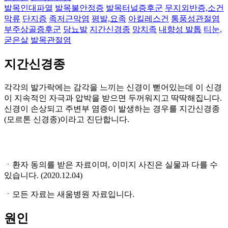
발목인대파열
발목불안정증
발목터널증후군
무지외반증,소건
막류
단지증
족저근막염
평발,요족
아킬레스건
통풍성관절염
부주상골증후군
당뇨발
지간신경종
망치족
내향성 발톱
티눈,
굳은살
발목관절염
지간신경종
각각의 발가락에는 감각을 느끼는 신경이 뻗어있는데 이 신경
이 지속적인 자극과 압박을 받으면 두꺼워지고 딱딱해집니다.
신경이 손상되고 주변부 염증이 발생하는 경우를 지간신경종
(모르톤 신경종)이라고 진단합니다.
ㆍ환자 동의를 받은 자료이며, 이미지 사진은 실물과 다를 수
있습니다. (2020.12.04)
ㆍ모든 자료는 새움병원 자료입니다.
원인