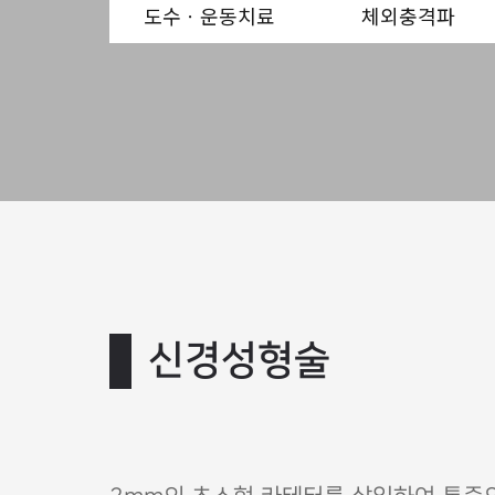
도수ㆍ운동치료
체외충격파
신경성형술