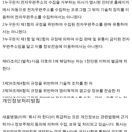
1누구든지 전자우편주소의 수집을 거부하는 의사가 명시된 인터넷 홈페이지
사가 승인하는 문자, 숫자 또는 양자의 조합 3.비밀번호 : 회원의 본인 확인과
에서 자동으로 전자우편주소를 수집하는 프로그램 그 밖의 기술적 장치를 이
비밀 보호를 위해 회원 자신이 설정한 문자, 숫자 또는 양자의 조합
용하여 전자우편주소를 수집하여서는 아니된다.
4.이용계약 : 서비스를 제공받기 위하여 이 약관으로 회사와 회원 간에 체결
2누구든지 제1항의 규정을 위반하여 수집된 전자우편주소를 판매·유통하여
하는 계약
서는 아니된다.
5.해지 : 회사 또는 회원이 서비스 개통 후 이용계약을 해약하는 것
3누구든지 제1항 및 제2항의 규정에 의하여 수집·판매 및 유통이 금지된 전자
6.운영자 : 서비스의 전반적인 관리와 원활한 운영을 위하여 회사에서 선정한
우편주소임을 알고 이를 정보전송에 이용하여서는 아니된다.
사람
② 제1항의 용어를 제외한 용어의 정의는 거래 관행 및 관계 법령에 따릅니
제65조의2 (벌칙) 다음 각호의 1에 해당하는 자는 1천만원 이하의 벌금에 처
다.
한다.
제2장 서비스 이용계약의 체결
1제50조제4항의 규정을 위반하여 기술적 조치를 한 자
제 5 조 (서비스의 구분)
2제50조제6항의 규정을 위반하여 영리목적의 광고성 정보를 전송한 자
① 회사가 회원에게 제공하는 서비스는 기본서비스와 부가서비스 등으로 구
3제50조의2의 규정을 위반하여 전자우편주소를 수집ㆍ판매ㆍ유통 또는 정
개인정보처리방침
분합니다.
보전송에 이용한 자
② 서비스의 구체적인 종류와 내용은 회사가 이 약관 또는 공지, 이용 안내 등
새움병원(이하 ‘회사’라 한다)이 취급하는 모든 개인정보는 관련법령에 근거
본 웹사이트에 게시된 이메일 주소가 전자우편 수집 프로그램이나 그 밖의
에서 별도로 정하는 바에 따릅니다.
하거나 정보주체의 동의에 의하여 수집, 보유 및 처리되고 있습니다. 회사는
기술적 장치를 이용하여 무단으로 수집되는 것을 거부하며, 이를 위반시 정
개인정보취급방침을 개정하는 경우 웹사이트 공지사항을 통하여 공지할 것