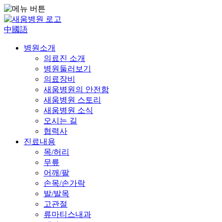
中國語
병원소개
의료진 소개
병원둘러보기
의료장비
새움병원의 안전함
새움병원 스토리
새움병원 소식
오시는 길
협력사
진료내용
목/허리
무릎
어깨/팔
손목/손가락
발/발목
고관절
류마티스내과