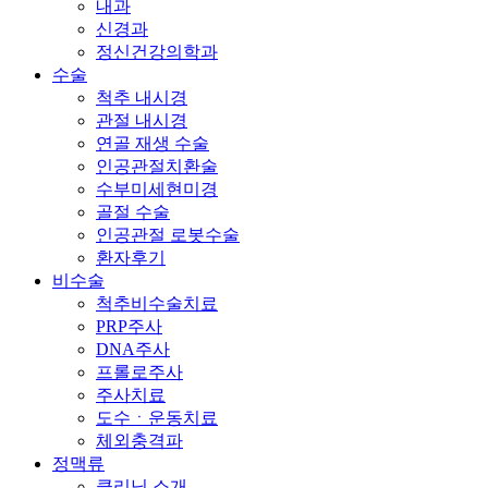
내과
신경과
정신건강의학과
수술
척추 내시경
관절 내시경
연골 재생 수술
인공관절치환술
수부미세현미경
골절 수술
인공관절 로봇수술
환자후기
비수술
척추비수술치료
PRP주사
DNA주사
프롤로주사
주사치료
도수ㆍ운동치료
체외충격파
정맥류
클리닉 소개