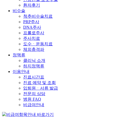
환자후기
비수술
척추비수술치료
PRP주사
DNA주사
프롤로주사
주사치료
도수ㆍ운동치료
체외충격파
정맥류
클리닉 소개
하지정맥류
이용안내
진료시간표
진료 예약 및 조회
입퇴원ㆍ서류 발급
전문의 상담
병원 FAQ
비급여안내