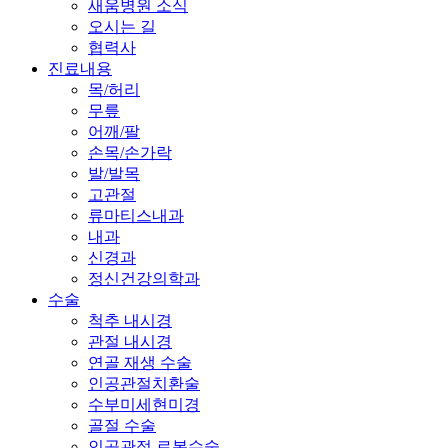
새움병원 소식
오시는 길
협력사
진료내용
목/허리
무릎
어깨/팔
손목/손가락
발/발목
고관절
류마티스내과
내과
신경과
정신건강의학과
수술
척추 내시경
관절 내시경
연골 재생 수술
인공관절치환술
수부미세현미경
골절 수술
인공관절 로봇수술