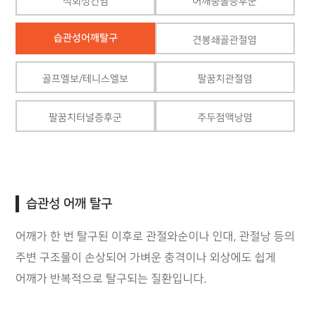
석회성건염
어깨충돌증후군
습관성어깨탈구
견봉쇄골관절염
골프엘보/테니스엘보
팔꿈치관절염
팔꿈치터널증후군
주두점액낭염
습관성 어깨 탈구
어깨가 한 번 탈구된 이후로 관절와순이나 인대, 관절낭 등의
주변 구조물이 손상되어 가벼운 충격이나 외상에도 쉽게
어깨가 반복적으로 탈구되는 질환입니다.