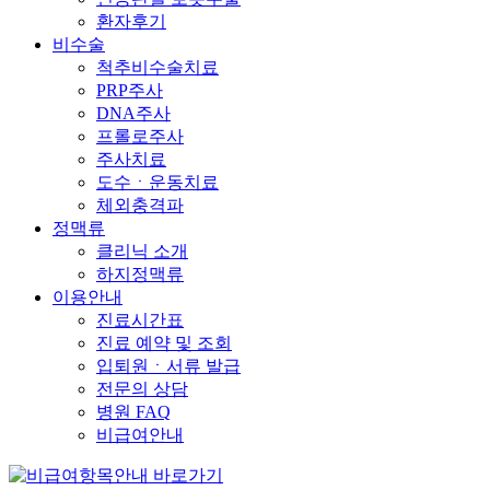
환자후기
비수술
척추비수술치료
PRP주사
DNA주사
프롤로주사
주사치료
도수ㆍ운동치료
체외충격파
정맥류
클리닉 소개
하지정맥류
이용안내
진료시간표
진료 예약 및 조회
입퇴원ㆍ서류 발급
전문의 상담
병원 FAQ
비급여안내