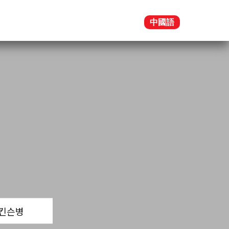
中國語
킨슨병