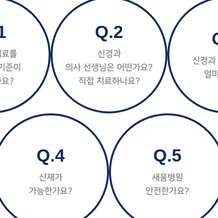
1
Q.2
치료를
신경과
신경과
기준이
의사 선생님은 어떤가요?
얼
요?
직접 치료하나요?
Q.4
Q.5
산재가
새움병원
가능한가요?
안전한가요?