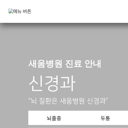
새움병원 진료 안내
신경과
“뇌 질환은 새움병원 신경과”
뇌졸중
두통