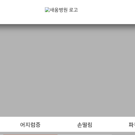
어지럼증
손떨림
파